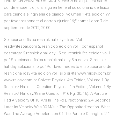
LIBROS UNIVERSITARIOS GRATIS: FÍSICA hola quisiera saber
donde encuentro , o si alguien tiene el solucionario de fisica
para ciencia e inginieria de giancoli volumen 1 4ta edicion ?? ,
por favor responder al correo cjunier-16@hotmail.com 7 de
septiembre de 2012, 20:00
Solucionario física resnick halliday - 5 ed. Vol
readwritesoar.com 2, resnick 5 edicion vol 1 pdf español
descargar 2 resnick y halliday - 5 ed. resnick 5ta edicion vol 1
pdf Solucionario fisica resnick halliday 5ta ed vol 2. resnick
halliday solucionario pdf Por favor necesito el solucionario de
resnick halliday 4ta edicion vol1 si o si 4ta www.raiosv.com.br
www.raiosv.com.br Solved: Physics: 4th Edition, Volume 1 By
Resnick/ Hallida ... Question: Physics: 4th Edition, Volume 1 By
Resnick/ Halliday/Krane Question #16 Pg. 30: 16). A Particle
Had A Velocity Of 18 M/s In The +x Directionand 2.4 Seconds
Later Its Velocity Was 30 M/s In The Oppositedirection. What
Was The Average Acceleration Of The Particle Duringthis 2.4