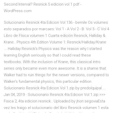
Second Interval? Resnick 5 edicion vol 1 pdf -
WordPress.com
Solucionario Resnick 4ta Edicion Vol 136 - bemile Os volumes
esto separados por marcaes: Vol 1 - A Vol 2 - B. Vol 3 - C Vol 4
Libro de Física volumen 1 Cuarta edición Resnick, Halliday &
Krane.. Physics 4th Edition Volume 1: Resnick/Halliday/Krane
... Halliday Resnick's Physics was the reason why I started
learning English seriously so that I could read these
textbooks. With the inclusion of Krane, this classical intro
series only became even more awesome. It is a shame that
Walker had to ruin things for the newer versions, compared to
Walker's fundamental physics, this particular edition
Solucionario Resnick 4ta Edicion Vol 1.zip by predolquipal ...
Jan 04, 2019 · Solucionario Resnick 4ta Edicion Vol 1.zip >>>
Fisica 2, 4ta edicion resnick . Uploaded by jhon segoviaEsta
vez les traigo el solucionario del libro Resnick volumen 1 esta