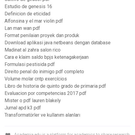
Estudio de genesis 16
Definicion de eticidad
Alfonsina y el mar violin pdf
Lan man wan pdf
Format penilaian proyek dan produk
Download aplikasi java netbeans dengan database
Madinat al zahra salon rico
Cara e klaim saldo bpjs ketenagakerjaan
Formulasi pestisida pdf
Direito penal do inimigo pdf completo
Volume molar cntp exercícios
Libro de historia de quinto grado de primaria pdf
Evaluacion por competencias 2017 pdf
Mister o pdf lauren blakely
Jurnal apd k3 pdf
Transformatörler ve kullanım alanları
Academia.edu is a platform for academics to share research