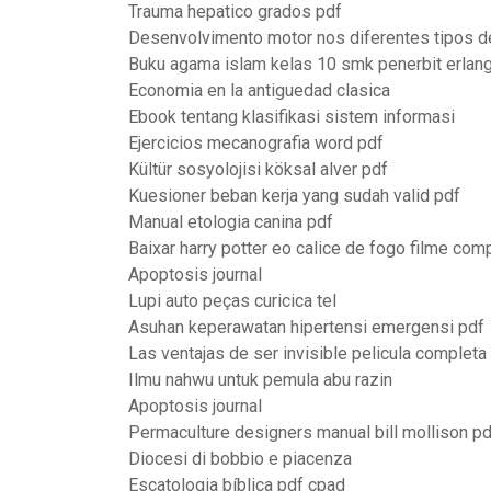
Trauma hepatico grados pdf
Desenvolvimento motor nos diferentes tipos de 
Buku agama islam kelas 10 smk penerbit erlan
Economia en la antiguedad clasica
Ebook tentang klasifikasi sistem informasi
Ejercicios mecanografia word pdf
Kültür sosyolojisi köksal alver pdf
Kuesioner beban kerja yang sudah valid pdf
Manual etologia canina pdf
Baixar harry potter eo calice de fogo filme com
Apoptosis journal
Lupi auto peças curicica tel
Asuhan keperawatan hipertensi emergensi pdf
Las ventajas de ser invisible pelicula completa
Ilmu nahwu untuk pemula abu razin
Apoptosis journal
Permaculture designers manual bill mollison pd
Diocesi di bobbio e piacenza
Escatologia bíblica pdf cpad