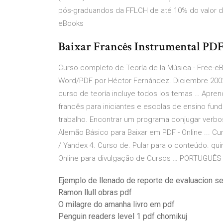
pós-graduandos da FFLCH de até 10% do valor do
eBooks
Baixar Francês Instrumental PDF 
Curso completo de Teoría de la Música - Free-eB
Word/PDF por Héctor Fernández. Diciembre 2002 
curso de teoría incluye todos los temas … Apren
francês para iniciantes e escolas de ensino fun
trabalho. Encontrar um programa conjugar verbos
Alemão Básico para Baixar em PDF - Online ... C
/ Yandex 4. Curso de. Pular para o conteúdo. quint
Online para divulgação de Cursos … PORTUGUÊS
Ejemplo de llenado de reporte de evaluacion s
Ramon llull obras pdf
O milagre do amanha livro em pdf
Penguin readers level 1 pdf chomikuj