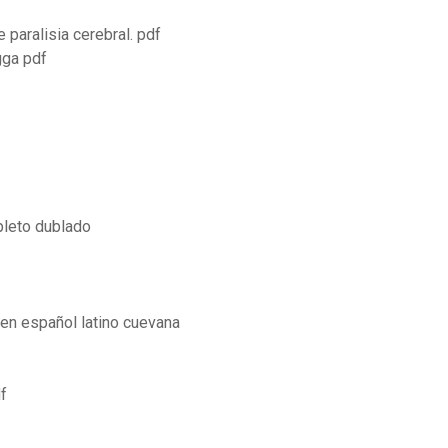
paralisia cerebral. pdf
gga pdf
pleto dublado
 en español latino cuevana
f