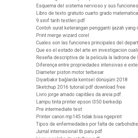
Esquema del sistema nervioso y sus funcione
Libro de texto gratuito cuarto grado matematic
9.sınıf tarih testleri pdf
Contoh surat keterangan pengganti ijazah yang 
Print merge wizard corel
Cuales son las funciones principales del depa
Que es el estado del arte en investigacion cuali
Reseña descriptiva de la pelicula la ladrona de 
Diferença entre propriedades intensivas e ext
Diameter piston motor terbesar
Diyarbakır bağlarda kentsel dönüşüm 2018
Sketchup 2016 tutorial pdf download free
Livro jorge amado capitães da areia pdf
Lampu tinta printer epson l350 berkedip
Pre intermediate test
Printer canon mp145 tidak bisa ngeprint
Tipos de enfermedades por falta de carbohidra
Jurnal internasional tb paru pdf