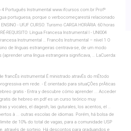
4 Português Instrumental www.ifcursos.com.br Profª
íngua portuguesa, porque o verbocomeçarestá relacionado
E ENSINO - UFJF CURSO: Turismo CARGA HORÁRIA: 60 horas
-REQUISITO: Língua Francesa Instrumental I - UNI004
ancesa Instrumental … Francês Instrumental – nível 1 O
sino de línguas estrangeiras centrava-se, de um modo
s (aprender uma língua estrangeira significava, … LaCuerda:
francÊs instrumental É ministrado atravÉs do mÉtodo
 progressiva em rede. - É orientado para situaÇÕes prÁticas
eo gratis - Entra y descubre cómo aprender ... Acceder
 gratis de hebreo en pdf es un curso teórico muy
as y vocales, el dagesh, las guturales, los acentos, el …
rtos à ... outras escolas de idiomas. Porém, há bolsa de
limite de 10% do total de vagas, para a comunidade USP
ade, através de sorteio. Há descontos para graduandos e