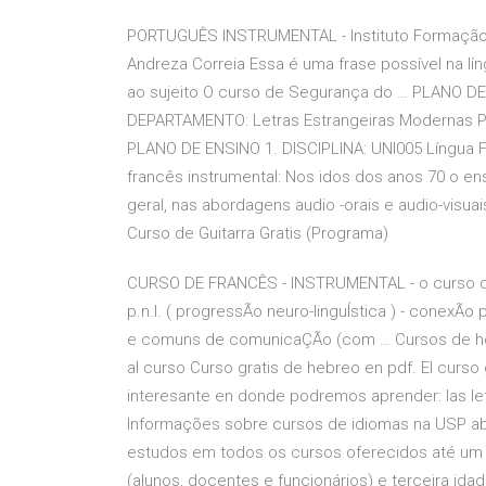
PORTUGUÊS INSTRUMENTAL - Instituto Formação 
Andreza Correia Essa é uma frase possível na l
ao sujeito O curso de Segurança do … PLANO D
DEPARTAMENTO: Letras Estrangeiras Modernas PRÉ
PLANO DE ENSINO 1. DISCIPLINA: UNI005 Língua Fr
francês instrumental: Nos idos dos anos 70 o en
geral, nas abordagens audio -orais e audio-visuai
Curso de Guitarra Gratis (Programa)
CURSO DE FRANCÊS - INSTRUMENTAL - o curso de 
p.n.l. ( progressÃo neuro-linguÍstica ) - conexÃo
e comuns de comunicaÇÃo (com … Cursos de hebr
al curso Curso gratis de hebreo en pdf. El curso
interesante en donde podremos aprender: las letr
Informações sobre cursos de idiomas na USP abe
estudos em todos os cursos oferecidos até um 
(alunos, docentes e funcionários) e terceira id