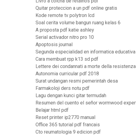
Livro a colcha de retalhos pdf
Quitar proteccion a un pdf online gratis
Kode remote tv polytron lcd
Soal cerita volume bangun ruang kelas 6
A proposta pdf katie ashley
Serial activador nitro pro 10
Apoptosis journal
Segunda especialidad en informatica educativa 
Cara membuat rpp k13 sd pdf
Lettere dei condannati a morte della resistenza 
Autonomia curricular pdf 2018
Surat undangan resmi pemerintah desa
Farmakoloji ders notu pdf
Lagu dengan kunci gitar termudah
Resumen del cuento el señor wormwood exper
Belajar html pdf
Reset printer ip2770 manual
Office 365 tutorial pdf francais
Cto reumatologia 9 edicion pdf