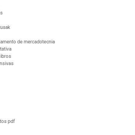
s
as
rusak
rtamento de mercadotecnia
tativa
libros
ensivas
tos pdf