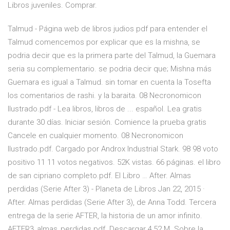
Libros juveniles. Comprar.
Talmud - Página web de libros judios pdf para entender el
Talmud comencemos por explicar que es la mishna, se
podria decir que es la primera parte del Talmud, la Guemara
seria su complementario. se podria decir que; Mishna más
Guemara es igual a Talmud. sin tomar en cuenta la Tosefta
los comentarios de rashi. y la baraita. 08 Necronomicon
Ilustrado.pdf - Lea libros, libros de ... español. Lea gratis
durante 30 días. Iniciar sesión. Comience la prueba gratis
Cancele en cualquier momento. 08 Necronomicon
Ilustrado.pdf. Cargado por Androx Industrial Stark. 98 98 voto
positivo 11 11 votos negativos. 52K vistas. 66 páginas. el libro
de san cipriano completo.pdf. El Libro … After. Almas
perdidas (Serie After 3) - Planeta de Libros Jan 22, 2015 ·
After. Almas perdidas (Serie After 3), de Anna Todd. Tercera
entrega de la serie AFTER, la historia de un amor infinito.
AFTER3_almas_perdidas.pdf. Descargar 4,52 M. Sobre la