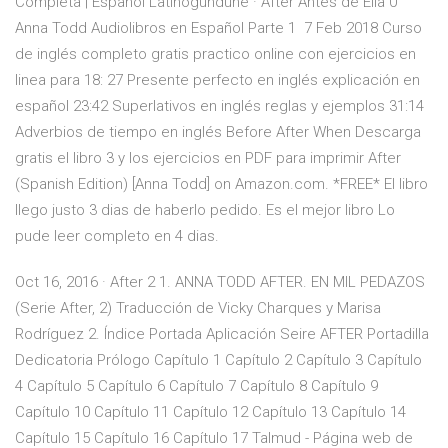
Completa | Español Latinogundune · After Antes de Ella 0
Anna Todd Audiolibros en Español Parte 1 7 Feb 2018 Curso
de inglés completo gratis practico online con ejercicios en
linea para 18: 27 Presente perfecto en inglés explicación en
español 23:42 Superlativos en inglés reglas y ejemplos 31:14
Adverbios de tiempo en inglés Before After When Descarga
gratis el libro 3 y los ejercicios en PDF para imprimir After
(Spanish Edition) [Anna Todd] on Amazon.com. *FREE* El libro
llego justo 3 dias de haberlo pedido. Es el mejor libro Lo
pude leer completo en 4 dias.
Oct 16, 2016 · After 2 1. ANNA TODD AFTER. EN MIL PEDAZOS
(Serie After, 2) Traducción de Vicky Charques y Marisa
Rodríguez 2. Índice Portada Aplicación Seire AFTER Portadilla
Dedicatoria Prólogo Capítulo 1 Capítulo 2 Capítulo 3 Capítulo
4 Capítulo 5 Capítulo 6 Capítulo 7 Capítulo 8 Capítulo 9
Capítulo 10 Capítulo 11 Capítulo 12 Capítulo 13 Capítulo 14
Capítulo 15 Capítulo 16 Capítulo 17 Talmud - Página web de