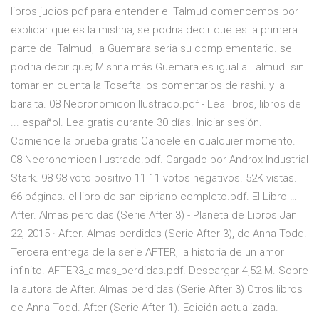
libros judios pdf para entender el Talmud comencemos por
explicar que es la mishna, se podria decir que es la primera
parte del Talmud, la Guemara seria su complementario. se
podria decir que; Mishna más Guemara es igual a Talmud. sin
tomar en cuenta la Tosefta los comentarios de rashi. y la
baraita. 08 Necronomicon Ilustrado.pdf - Lea libros, libros de
... español. Lea gratis durante 30 días. Iniciar sesión.
Comience la prueba gratis Cancele en cualquier momento.
08 Necronomicon Ilustrado.pdf. Cargado por Androx Industrial
Stark. 98 98 voto positivo 11 11 votos negativos. 52K vistas.
66 páginas. el libro de san cipriano completo.pdf. El Libro …
After. Almas perdidas (Serie After 3) - Planeta de Libros Jan
22, 2015 · After. Almas perdidas (Serie After 3), de Anna Todd.
Tercera entrega de la serie AFTER, la historia de un amor
infinito. AFTER3_almas_perdidas.pdf. Descargar 4,52 M. Sobre
la autora de After. Almas perdidas (Serie After 3) Otros libros
de Anna Todd. After (Serie After 1). Edición actualizada.