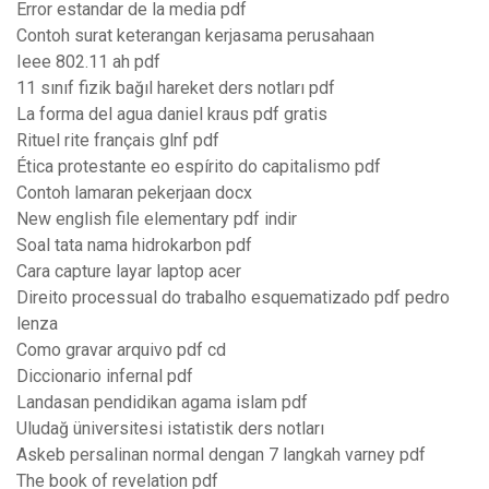
Error estandar de la media pdf
Contoh surat keterangan kerjasama perusahaan
Ieee 802.11 ah pdf
11 sınıf fizik bağıl hareket ders notları pdf
La forma del agua daniel kraus pdf gratis
Rituel rite français glnf pdf
Ética protestante eo espírito do capitalismo pdf
Contoh lamaran pekerjaan docx
New english file elementary pdf indir
Soal tata nama hidrokarbon pdf
Cara capture layar laptop acer
Direito processual do trabalho esquematizado pdf pedro
lenza
Como gravar arquivo pdf cd
Diccionario infernal pdf
Landasan pendidikan agama islam pdf
Uludağ üniversitesi istatistik ders notları
Askeb persalinan normal dengan 7 langkah varney pdf
The book of revelation pdf