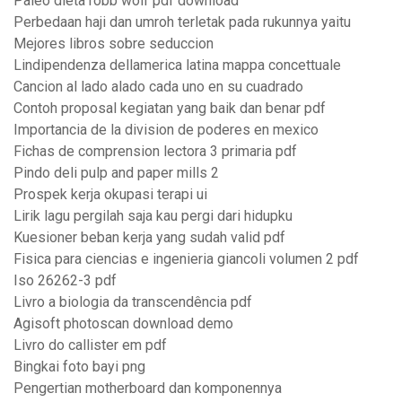
Paleo dieta robb wolf pdf download
Perbedaan haji dan umroh terletak pada rukunnya yaitu
Mejores libros sobre seduccion
Lindipendenza dellamerica latina mappa concettuale
Cancion al lado alado cada uno en su cuadrado
Contoh proposal kegiatan yang baik dan benar pdf
Importancia de la division de poderes en mexico
Fichas de comprension lectora 3 primaria pdf
Pindo deli pulp and paper mills 2
Prospek kerja okupasi terapi ui
Lirik lagu pergilah saja kau pergi dari hidupku
Kuesioner beban kerja yang sudah valid pdf
Fisica para ciencias e ingenieria giancoli volumen 2 pdf
Iso 26262-3 pdf
Livro a biologia da transcendência pdf
Agisoft photoscan download demo
Livro do callister em pdf
Bingkai foto bayi png
Pengertian motherboard dan komponennya