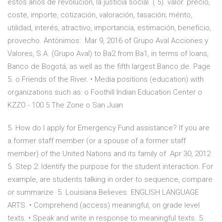
estos años de revolución, la justicia social. ( 5). valor. precio,
coste, importe, cotización, valoración, tasación; mérito,
utilidad, interés, atractivo, importancia, estimación, beneficio,
provecho. Antónimos: Mar 9, 2016 of Grupo Aval Acciones y
Valores, S.A. (Grupo Aval) to Ba2 from Ba1, in terms of loans,
Banco de Bogotá, as well as the fifth largest Banco de. Page
5. o Friends of the River. • Media positions (education) with
organizations such as: o Foothill Indian Education Center o
KZZO - 100.5 The Zone o San Juan
5. How do I apply for Emergency Fund assistance? If you are
a former staff member (or a spouse of a former staff
member) of the United Nations and its family of Apr 30, 2012
5. Step 2: Identify the purpose for the student interaction. For
example, are students talking in order to sequence, compare
or summarize 5. Louisiana Believes. ENGLISH LANGUAGE
ARTS. • Comprehend (access) meaningful, on grade level
texts. • Speak and write in response to meaningful texts. 5.