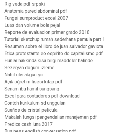
Rig veda pdf srpski
Anatomia pared abdominal pdf
Fungsi sumproduct excel 2007
Luas dan volume bola pejal
Reporte de evaluacion primer grado 2018
Tutorial sketchup rumah sederhana pemula part 1
Resumen sobre el libro de juan salvador gaviota
Ética protestante eo espírito do capitalismo pdf
Hunlar hakkında kısa bilgi maddeler halinde
Sezeryan doğum izleme
Nahit ulvi akgün şiir
Açık öğretim lisesi kitap pdf
Senam ibu hamil sungsang
Excel para contadores pdf download
Contoh kurikulum sd unggulan
Sueños de cristal pelicula
Makalah fungsi pengendalian manajemen pdf
Predica cash luna 2017
Business english conversation pdf